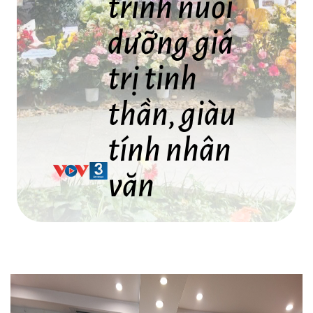
trình nuôi
dưỡng giá
trị tinh
thần, giàu
tính nhân
văn