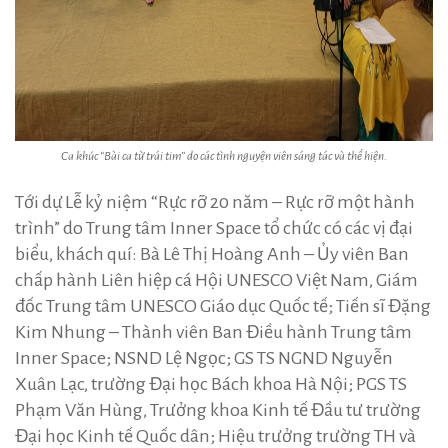
Ca khúc “Bài ca từ trái tim” do các tình nguyện viên sáng tác và thể hiện.
Tới dự Lễ kỷ niệm “Rực rỡ 20 năm – Rực rỡ một hành
trình” do Trung tâm Inner Space tổ chức có các vị đại
biểu, khách quí: Bà Lê Thị Hoàng Anh – Ủy viên Ban
chấp hành Liên hiệp cá Hội UNESCO Việt Nam, Giám
đốc Trung tâm UNESCO Giáo dục Quốc tế; Tiến sĩ Đặng
Kim Nhung – Thành viên Ban Điều hành Trung tâm
Inner Space; NSND Lệ Ngọc; GS TS NGND Nguyễn
Xuân Lạc, trường Đại học Bách khoa Hà Nội; PGS TS
Phạm Văn Hùng, Trưởng khoa Kinh tế Đầu tư trường
Đại học Kinh tế Quốc dân; Hiệu trưởng trường TH và