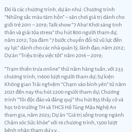
Đó là các chương trình, dự án như: Chương trình
“Những sắc màu tâm hồn” – sân chơi giá trị dành cho
giới trẻ 2011 – 2019; Talk show “7 Aha! Khơi sáng tinh
thần và giải tỏa stress” thu hút 800 người tham dự,
năm 2012; Tọa đàm “7 bước chuyển đổi từ vũ lực đến
uy lực” dành cho các nhà quản lý, lãnh đạo, năm 2012;
Dự án “Triệu triệu việc tốt” năm 2016 – 2019;
“Trạm thiền trưa online” thứ năm hàng tuần, với 233
chương trình, 11600 lượt người tham dự; Sự kiện
Không gian Trải nghiệm “Chạm vào bình yên” từ năm
2021 đến nay thu hút 2200 người tham dự; Chương
trình “Tôi độc đáo và đáng quý” thu hút 855 thầy cô và
học trò trường TH và THCS Hồ Tùng Mậu Nghệ An
tham gia, năm 2025; Dự án “Giá trị sống trong ngành
Chăm sóc Sức khỏe” với 16 chương trình, 1500 lượt
bệnh nhân tham dự v.v…