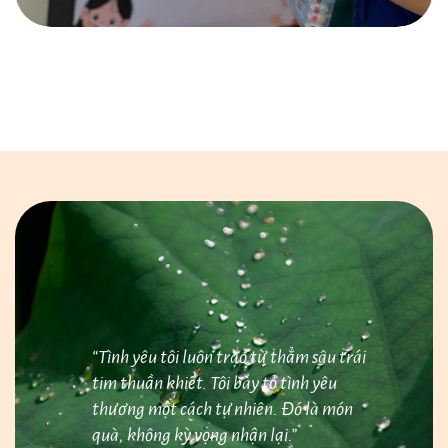
Điều
hướng
bài
viết
“Tình yêu tôi luôn trào từ thẳm sâu trái
tim thuần khiết. Tôi bày tỏ tình yêu
thương một cách tự nhiên. Đó là món
quà, không kỳ vọng nhận lại.”