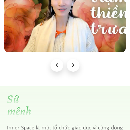
Nguyễn Vũ Diệu Oanh
Chị Oanh – sáng tạo, năng động và đổi thay hoà vào tinh thần Inner
Space tạo thành một nét rất riêng, âm thầm mà bền bỉ
Xem chi tiết →
Sứ
mệnh
Inner Space là một tổ chức giáo dục vì cộng đồng