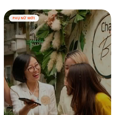
PHỤ NỮ MỚI