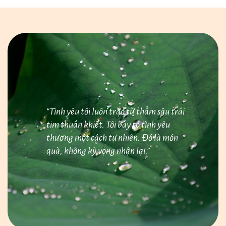
“Tình yêu tôi luôn trào từ thẳm sâu trái
tim thuần khiết. Tôi bày tỏ tình yêu
thương một cách tự nhiên. Đó là món
quà, không kỳ vọng nhận lại.”