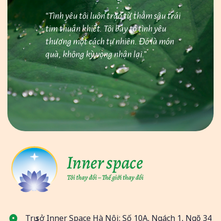
“Tình yêu tôi luôn trào từ thẳm sâu trái
tim thuần khiết. Tôi bày tỏ tình yêu
thương một cách tự nhiên. Đó là món
quà, không kỳ vọng nhận lại.”
Trụ sở Inner Space Hà Nội: Số 10A, Ngách 1, Ngõ 34