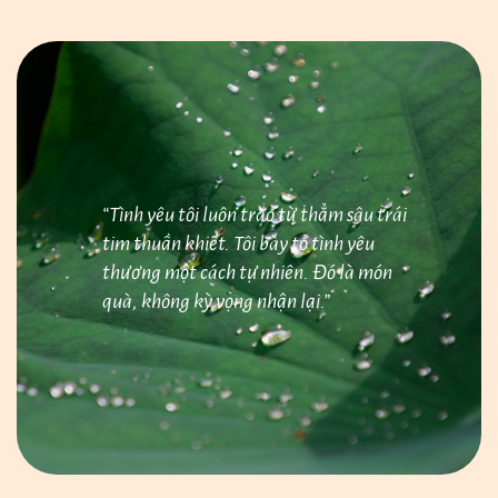
Điều
hướng
bài
viết
“Tình yêu tôi luôn trào từ thẳm sâu trái
tim thuần khiết. Tôi bày tỏ tình yêu
thương một cách tự nhiên. Đó là món
quà, không kỳ vọng nhận lại.”