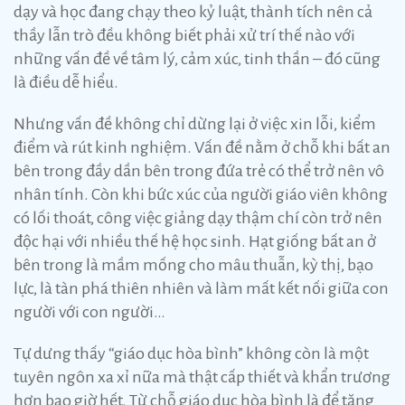
dạy và học đang chạy theo kỷ luật, thành tích nên cả
thầy lẫn trò đều không biết phải xử trí thế nào với
những vấn đề về tâm lý, cảm xúc, tinh thần – đó cũng
là điều dễ hiểu.
Nhưng vấn đề không chỉ dừng lại ở việc xin lỗi, kiểm
điểm và rút kinh nghiệm. Vấn đề nằm ở chỗ khi bất an
bên trong đầy dần bên trong đứa trẻ có thể trở nên vô
nhân tính. Còn khi bức xúc của người giáo viên không
có lối thoát, công việc giảng dạy thậm chí còn trở nên
độc hại với nhiều thế hệ học sinh. Hạt giống bất an ở
bên trong là mầm mống cho mâu thuẫn, kỳ thị, bạo
lực, là tàn phá thiên nhiên và làm mất kết nối giữa con
người với con người…
Tự dưng thấy “giáo dục hòa bình” không còn là một
tuyên ngôn xa xỉ nữa mà thật cấp thiết và khẩn trương
hơn bao giờ hết. Từ chỗ giáo dục hòa bình là để tăng