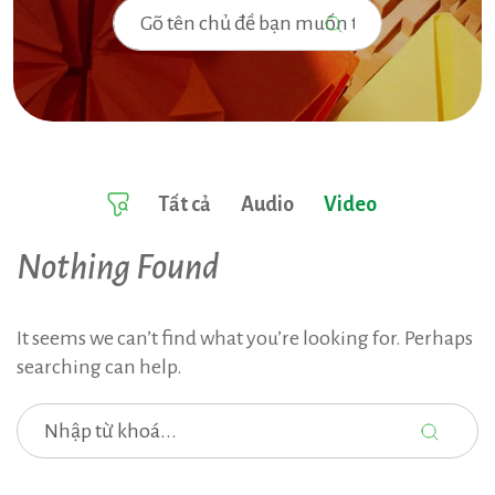
Tìm
kiếm
cho:
Tất cả
Audio
Video
Nothing Found
It seems we can’t find what you’re looking for. Perhaps
searching can help.
Tìm
kiếm
cho: