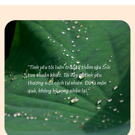
“Tình yêu tôi luôn trào từ thẳm sâu trái
tim thuần khiết. Tôi bày tỏ tình yêu
thương một cách tự nhiên. Đó là món
quà, không kỳ vọng nhận lại.”