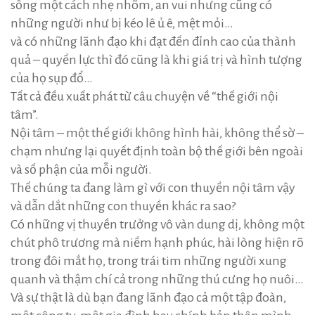
sống một cách nhẹ nhõm, an vui nhưng cũng có
những người như bị kéo lê ủ ê, mệt mỏi…
và có những lãnh đạo khi đạt đến đỉnh cao của thành
quả – quyền lực thì đó cũng là khi giá trị và hình tượng
của họ sụp đổ…
Tất cả đều xuất phát từ câu chuyện về “thế giới nội
tâm”.
Nội tâm – một thế giới không hình hài, không thể sờ –
chạm nhưng lại quyết định toàn bộ thế giới bên ngoài
và số phận của mỗi người.
Thế chúng ta đang làm gì với con thuyền nội tâm vậy
và dẫn dắt những con thuyền khác ra sao?
Có những vị thuyền trưởng vô vàn dung dị, không một
chút phô trương mà niềm hạnh phúc, hài lòng hiện rõ
trong đôi mắt họ, trong trái tim những người xung
quanh và thậm chí cả trong những thú cưng họ nuôi…
Và sự thật là dù bạn đang lãnh đạo cả một tập đoàn,