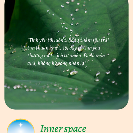
bài
viết
“Tình yêu tôi luôn trào từ thẳm sâu trái
tim thuần khiết. Tôi bày tỏ tình yêu
thương một cách tự nhiên. Đó là món
quà, không kỳ vọng nhận lại.”