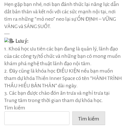
Hẹn gặp bạn nhé, nơi bạn đánh thức lại năng lực dẫn
dắt bản thân và kết nối với các sức mạnh nội tại, nơi
tìm ra những “mỏ neo” neo lại sự ỔN ĐỊNH – VỮNG
VÀNG và SÁNG SUỐT.
—
Lưu ý:
1. Khoá học ưu tiên các bạn đang là quản lý, lãnh đạo
của các công ty/tổ chức và những bạn có mong muốn
khám phá nghệ thuật lãnh đạo nội tâm.
2. Đây cũng là khóa học ĐIỀU KIỆN nếu bạn muốn
tham dự khóa Thiền Inner Space có tên “HÀNH TRÌNH
THẤU HIỂU BẢN THÂN” dài ngày.
3. Các bạn được chào đón ăn trưa và nghỉ trưa tại
Trung tâm trong thời gian tham dự khóa học.
Tìm kiếm
Tìm kiếm