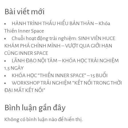
Bài viết mới
HÀNH TRÌNH THẤU HIỂU BẢN THÂN – Khóa
Thiền Inner Space
Chuỗi hoạt động trải nghiệm: SINH VIÊN HUCE
KHÁM PHÁ CHÍNH MÌNH – VƯỢT QUA GIỚI HẠN
CÙNG INNER SPACE
LÃNH ĐẠO NỘI TÂM – KHÓA HỌC TRẢI NGHIỆM
1,5 NGÀY
KHÓA HỌC “THIỀN INNER SPACE” – 15 BUỔI
WORKSHOP TRẢI NGHIỆM “KẾT NỐI TRONG THỜI
ĐẠI MẤT KẾT NỐI”
Bình luận gần đây
Không có bình luận nào để hiển thị.