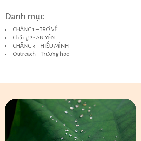
Danh mục
CHẶNG 1 – TRỞ VỀ
Chặng 2- AN YÊN
CHẶNG 3 – HIỂU MÌNH
Outreach – Trường học