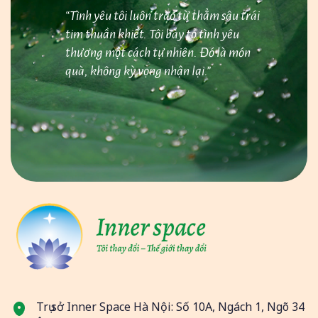
“Tình yêu tôi luôn trào từ thẳm sâu trái
tim thuần khiết. Tôi bày tỏ tình yêu
thương một cách tự nhiên. Đó là món
quà, không kỳ vọng nhận lại.”
Trụ sở Inner Space Hà Nội: Số 10A, Ngách 1, Ngõ 34