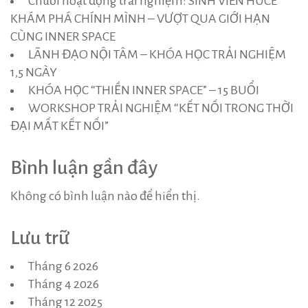
Chuỗi hoạt động trải nghiệm: SINH VIÊN HUCE
KHÁM PHÁ CHÍNH MÌNH – VƯỢT QUA GIỚI HẠN
CÙNG INNER SPACE
LÃNH ĐẠO NỘI TÂM – KHÓA HỌC TRẢI NGHIỆM
1,5 NGÀY
KHÓA HỌC “THIỀN INNER SPACE” – 15 BUỔI
WORKSHOP TRẢI NGHIỆM “KẾT NỐI TRONG THỜI
ĐẠI MẤT KẾT NỐI”
Bình luận gần đây
Không có bình luận nào để hiển thị.
Lưu trữ
Tháng 6 2026
Tháng 4 2026
Tháng 12 2025