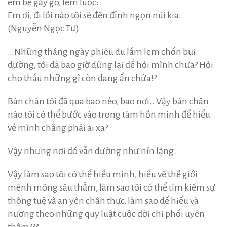
em bé gầy gò, lem luốc:
Em ơi, đi lối nào tôi sẽ đến đỉnh ngọn núi kia…
(Nguyễn Ngọc Tư)
…Những tháng ngày phiêu du lấm lem chốn bụi
đường, tôi đã bao giờ dừng lại để hỏi mình chưa? Hỏi
cho thấu những gì còn đang ẩn chứa!?
Bàn chân tôi đã qua bao nẻo, bao nơi.. Vậy bàn chân
nào tôi có thể bước vào trong tâm hồn mình để hiểu
về mình chẳng phải ai xa?
Vậy nhưng nơi đó vẫn dường như nín lặng.
Vậy làm sao tôi có thể hiểu mình, hiểu về thế giới
mênh mông sâu thẳm, làm sao tôi có thể tìm kiếm sự
thông tuệ và an yên chân thực, làm sao để hiểu và
nương theo những quy luật cuộc đời chi phối uyên